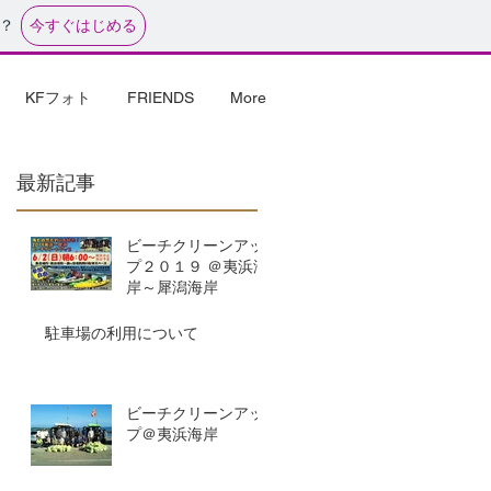
今すぐはじめる
？
KFフォト
FRIENDS
More
最新記事
ビーチクリーンアッ
プ２０１９ ＠夷浜海
岸～犀潟海岸
駐車場の利用について
ビーチクリーンアッ
プ＠夷浜海岸