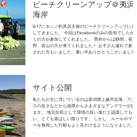
ビーチクリーンアップ＠夷浜
海岸
6/17にホシノ釣具店主催のビーチクリーンアップに参
してきました。 今回はFacebookのみの告知でしたが多
くの方が参加してくれました。 県外からは静岡、長
野、富山の方が来てくれました！ お子さん連れで参加
された方もいました。暑い中ありがとうございました
...
サイト公開
私たちが主に浮いているのは新潟県上越市近海、アク
スの良さなどから他県からさまざまなアングラーが訪
ます。 地元住民として環境の良い海だと認識してもら
い、とても喜ばしい限りです。 しかし、ルールやマナ
ーを無視した行動もよく見かけるようになりました。
...